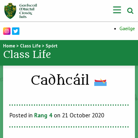
Gaeilge
Home
>
Class Life
>
Spórt
Class Life
Cadhcáil
Posted in
Rang 4
on 21 October 2020