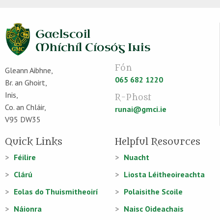
Fón
Gleann Aibhne,
065 682 1220
Br. an Ghoirt,
Inis,
R-Phost
Co. an Chláir,
runai@gmci.ie
V95 DW35
Quick Links
Helpful Resources
Féilire
Nuacht
Clárú
Liosta Léitheoireachta
Eolas do Thuismitheoirí
Polaisithe Scoile
Náionra
Naisc Oideachais