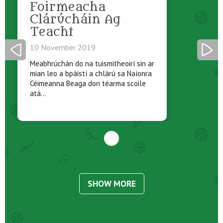
Foirmeacha
Clárúcháin Ag
Teacht
10 November 2019
Meabhrúchán do na tuismitheoirí sin ar
mian leo a bpáistí a chlárú sa Naíonra
Céimeanna Beaga don téarma scoile
atá...
SHOW MORE