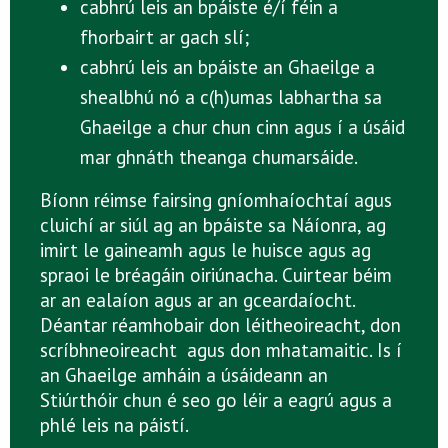
cabhrú leis an bpáiste é/í féin a
fhorbairt ar gach slí;
cabhrú leis an bpáiste an Ghaeilge a
shealbhú nó a c(h)umas labhartha sa
Ghaeilge a chur chun cinn agus í a úsáid
mar ghnáth theanga chumarsáide.
Bíonn réimse fairsing gníomhaíochtaí agus
cluichí ar siúl ag an bpáiste sa Náíonra, ag
imirt le gaineamh agus le huisce agus ag
spraoi le bréagáin oiriúnacha. Cuirtear béim
ar an ealaíon agus ar an gceardaíocht.
Déantar réamhobair don léitheoireacht, don
scríbhneoireacht agus don mhatamaitic. Is í
an Ghaeilge amháin a úsáideann an
Stiúrthóir chun é seo go léir a eagrú agus a
phlé leis na páistí.