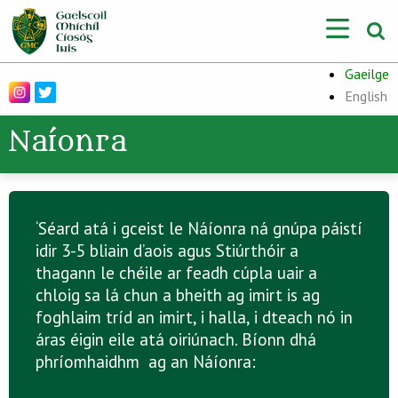
Gaeilge
English
Naíonra
‘Séard atá i gceist le Náíonra ná gnúpa páistí
idir 3-5 bliain d’aois agus Stiúrthóir a
thagann le chéile ar feadh cúpla uair a
chloig sa lá chun a bheith ag imirt is ag
foghlaim tríd an imirt, i halla, i dteach nó in
áras éigin eile atá oiriúnach. Bíonn dhá
phríomhaidhm ag an Náíonra: