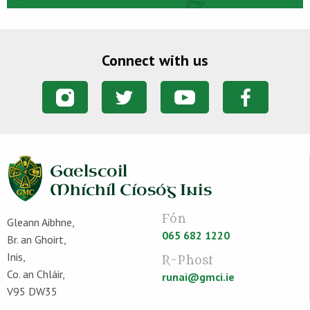
Connect with us
Fón
Gleann Aibhne,
065 682 1220
Br. an Ghoirt,
Inis,
R-Phost
Co. an Chláir,
runai@gmci.ie
V95 DW35