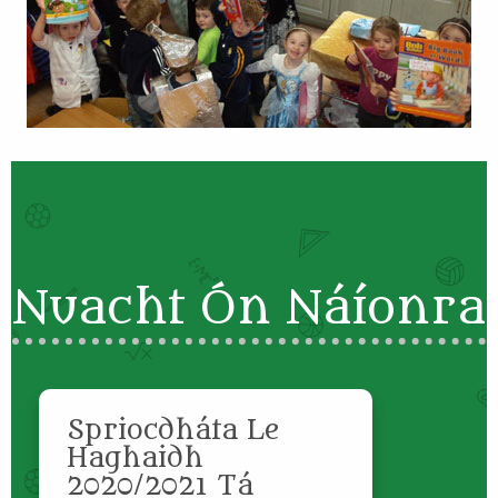
Nuacht Ón Náíonra
Spriocdháta Le
Haghaidh
2020/2021 Tá