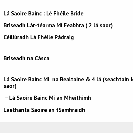
Lá Saoire Bainc : Lé Fhéile Bríde
Briseadh Lár-téarma Mí Feabhra ( 2 lá saor)
Céiliúradh Lá Fhéile Pádraig
Briseadh na Cásca
Lá Saoire Bainc Mí na Bealtaine & 4 lá (seachtain 
saor)
– Lá Saoire Bainc Mí an Mheithimh
Laethanta Saoire an tSamhraidh