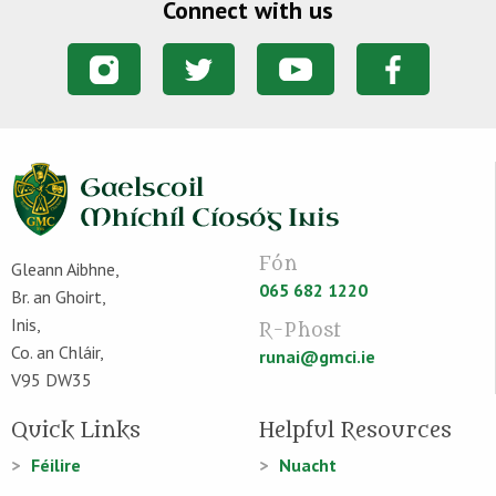
Connect with us
Fón
Gleann Aibhne,
065 682 1220
Br. an Ghoirt,
Inis,
R-Phost
Co. an Chláir,
runai@gmci.ie
V95 DW35
Quick Links
Helpful Resources
Féilire
Nuacht