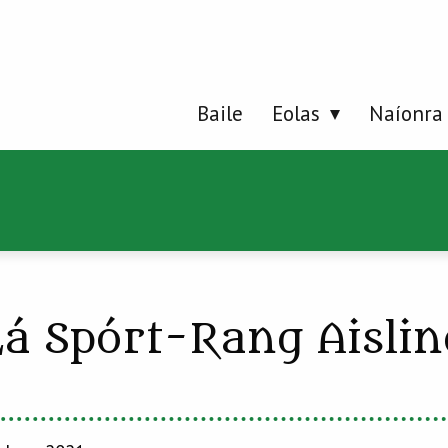
Baile
Eolas
Naíonra
Lá Spórt-Rang Aislin