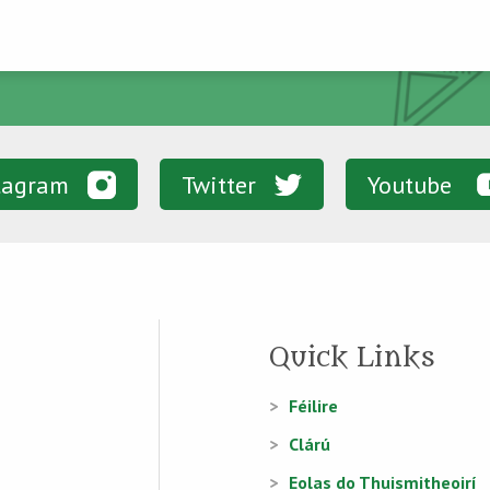
tagram
Twitter
Youtube
Quick Links
Féilire
Clárú
Eolas do Thuismitheoirí