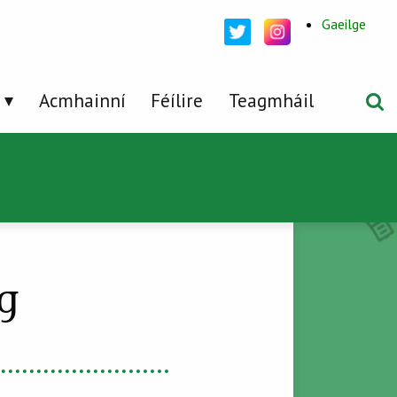
Gaeilge
Acmhainní
Féílire
Teagmháil
g