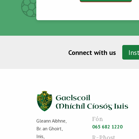
Connect with us
Ins
Fón
Gleann Aibhne,
065 682 1220
Br. an Ghoirt,
Inis,
R-Phost