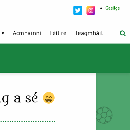
Gaeilge
Acmhainní
Féílire
Teagmháil
ng a sé