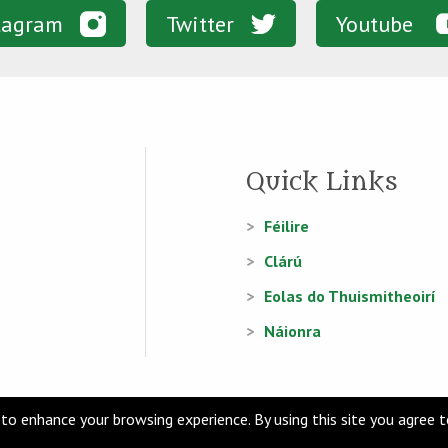
tagram
Twitter
Youtube
Quick Links
Féilire
Clárú
Eolas do Thuismitheoirí
Náionra
to enhance your browsing experience. By using this site you agree 