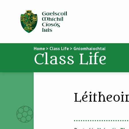
Home
>
Class Life
>
Gníomhaíochtaí
Class Life
Léitheoi