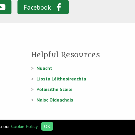
Facebook
Helpful Resources
Nuacht
Liosta Léitheoireachta
Polaisithe Scoile
Naisc Oideachais
to our
Cookie Policy
OK