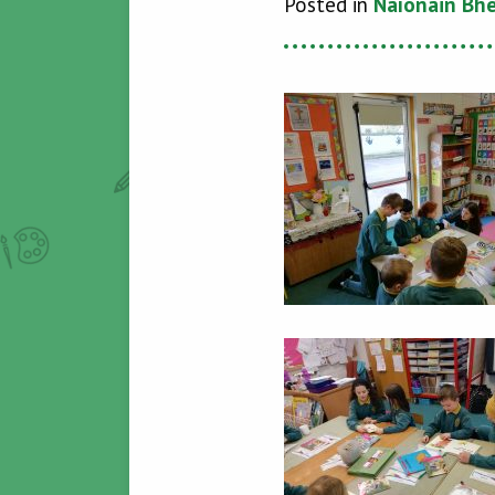
Posted in
Naíonáin Bh