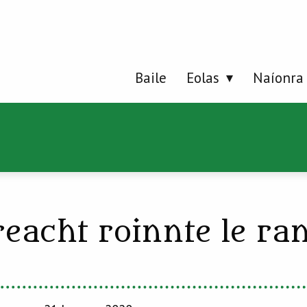
Baile
Eolas
Naíonra
reacht roinnte le ra