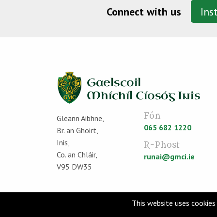
Connect with us
Ins
Fón
Gleann Aibhne,
065 682 1220
Br. an Ghoirt,
Inis,
R-Phost
Co. an Chláir,
runai@gmci.ie
V95 DW35
This website uses cookies 