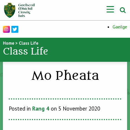
Gaeilge
Home
>
Class Life
Class Life
Mo Pheata
Posted in
Rang 4
on 5 November 2020