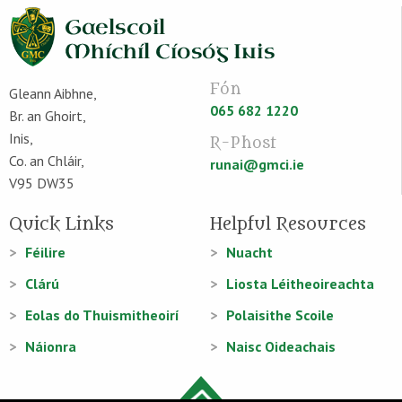
Fón
Gleann Aibhne,
065 682 1220
Br. an Ghoirt,
Inis,
R-Phost
Co. an Chláir,
runai@gmci.ie
V95 DW35
Quick Links
Helpful Resources
Féilire
Nuacht
Clárú
Liosta Léitheoireachta
Eolas do Thuismitheoirí
Polaisithe Scoile
Náionra
Naisc Oideachais