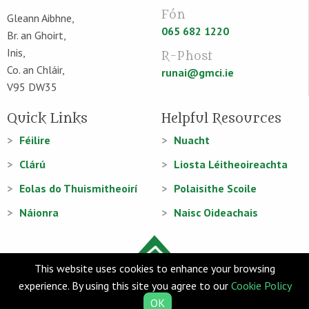
Fón
Gleann Aibhne,
065 682 1220
Br. an Ghoirt,
Inis,
R-Phost
Co. an Chláir,
runai@gmci.ie
V95 DW35
Quick Links
Helpful Resources
Féilire
Nuacht
Clárú
Liosta Léitheoireachta
Eolas do Thuismitheoirí
Polaisithe Scoile
Náionra
Naisc Oideachais
This website uses cookies to enhance your browsing
experience. By using this site you agree to our
Cookie Policy
© Gaelscoil Mhíchíl Cíosóg 2026
OK
Web Design
and
Web Development
by
acton|web