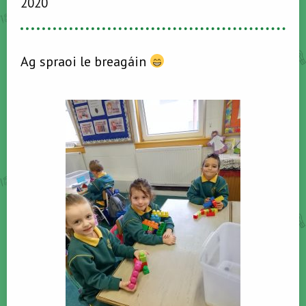
2020
Ag spraoi le breagáin