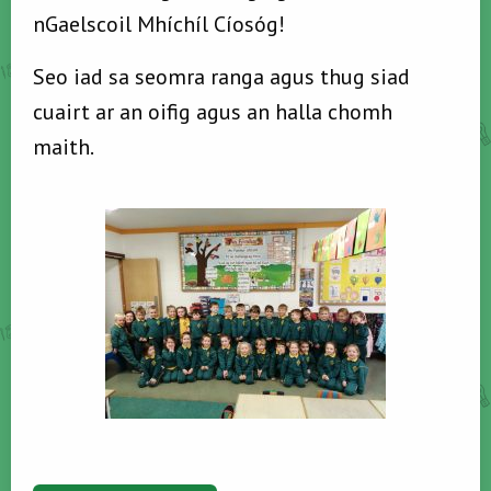
nGaelscoil Mhíchíl Cíosóg!
Seo iad sa seomra ranga agus thug siad
cuairt ar an oifig agus an halla chomh
maith.