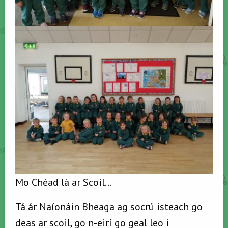
Mo Chéad lá ar Scoil…
Tá ár Naíonáin Bheaga ag socrú isteach go
deas ar scoil, go n-eirí go geal leo i