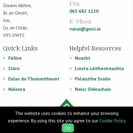
Fón
Gleann Aibhne,
065 682 1220
Br. an Ghoirt,
Inis,
R-Phost
Co. an Chláir,
runai@gmci.ie
V95 DW35
Quick Links
Helpful Resources
Féilire
Nuacht
Clárú
Liosta Léitheoireachta
Eolas do Thuismitheoirí
Polaisithe Scoile
Náionra
Naisc Oideachais
This website uses cookies to enhance your browsing
experience. By using this site you agree to our
Cookie Policy
© Gaelscoil Mhíchíl Cíosóg 2026
OK
Web Design
and
Web Development
by
acton|web