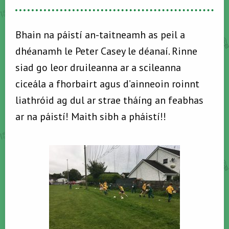
Bhain na páistí an-taitneamh as peil a
dhéanamh le Peter Casey le déanaí. Rinne
siad go leor druileanna ar a scileanna
ciceála a fhorbairt agus d’ainneoin roinnt
liathróid ag dul ar strae tháíng an feabhas
ar na páistí! Maith sibh a pháistí!!