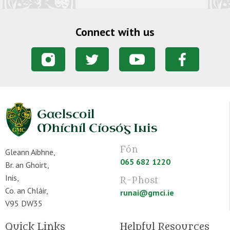
Connect with us
Fón
Gleann Aibhne,
065 682 1220
Br. an Ghoirt,
Inis,
R-Phost
Co. an Chláir,
runai@gmci.ie
V95 DW35
Quick Links
Helpful Resources