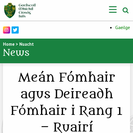
Gaeilge
Home
>
Nuacht
News
Meán Fómhair
agus Deireadh
Fómhair i Rang 1
– Ruairí