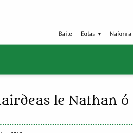
Baile
Eolas
Naíonra
irdeas le Nathan ó