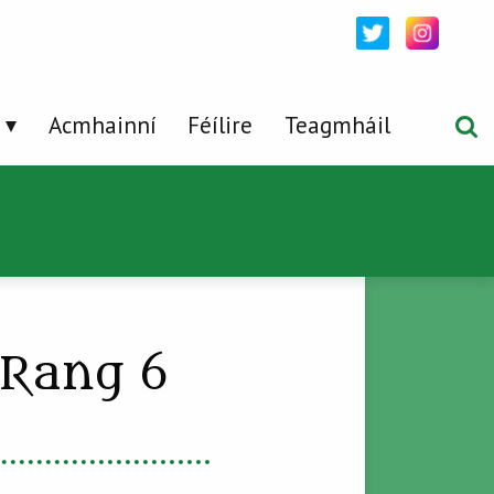
Acmhainní
Féílire
Teagmháil
 Rang 6