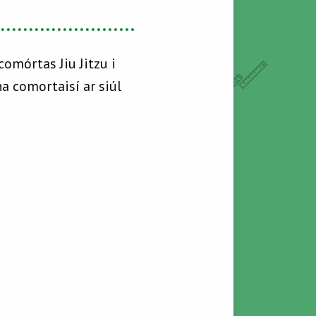
omórtas Jiu Jitzu i
a comortaisí ar siúl