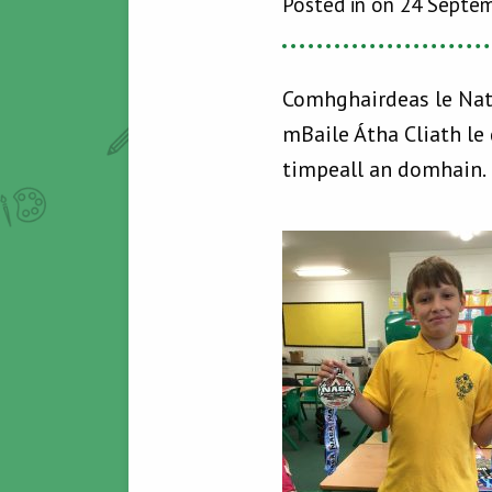
Posted in on 24 Septe
Comhghairdeas le Nath
mBaile Átha Cliath le
timpeall an domhain.