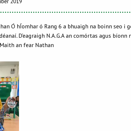
mber 2019
an Ó hÍomhar ó Rang 6 a bhuaigh na boinn seo i gc
 déanaí. D’eagraigh N.A.G.A an comórtas agus bíonn n
 Maith an fear Nathan