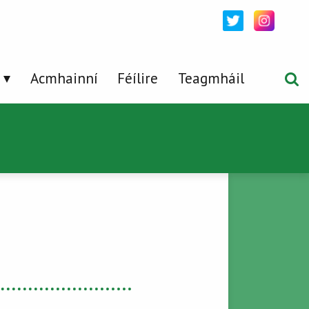
Acmhainní
Féílire
Teagmháil