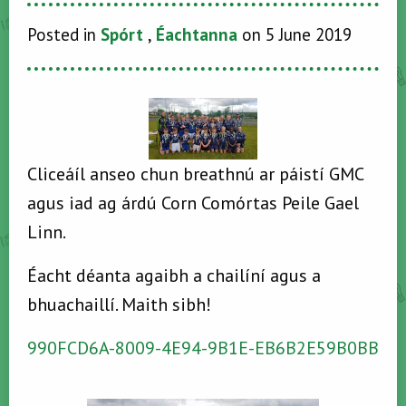
Posted in
Spórt
,
Éachtanna
on 5 June 2019
Cliceáíl anseo chun breathnú ar páistí GMC
agus iad ag árdú Corn Comórtas Peile Gael
Linn.
Éacht déanta agaibh a chailíní agus a
bhuachaillí. Maith sibh!
990FCD6A-8009-4E94-9B1E-EB6B2E59B0BB