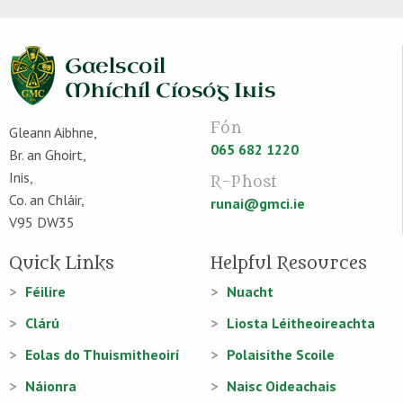
Fón
Gleann Aibhne,
065 682 1220
Br. an Ghoirt,
Inis,
R-Phost
Co. an Chláir,
runai@gmci.ie
V95 DW35
Quick Links
Helpful Resources
Féilire
Nuacht
Clárú
Liosta Léitheoireachta
Eolas do Thuismitheoirí
Polaisithe Scoile
Náionra
Naisc Oideachais