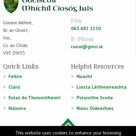
Fón
Gleann Aibhne,
065 682 1220
Br. an Ghoirt,
Inis,
R-Phost
Co. an Chláir,
runai@gmci.ie
V95 DW35
Quick Links
Helpful Resources
Féilire
Nuacht
Clárú
Liosta Léitheoireachta
Eolas do Thuismitheoirí
Polaisithe Scoile
Náionra
Naisc Oideachais
This website uses cookies to enhance your browsing