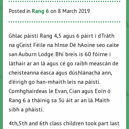
Posted in
Rang 6
on 8 March 2019
Ghlac páistí Rang 4,5 agus 6 páirt i dTráth
na gCeist Féile na hInse Dé hAoine seo caite
san Auburn Lodge. Bhí breis is 60 fóirne i
láthair ar an lá agus cé go raibh meascán de
cheisteanna éasca agus dúshlánacha ann,
d’éirigh go han-mhaith leis na páistí.
Comhghairdeas le Evan, Cian agus Eoin ó
Rang 6 a tháinig sa 3ú áit ar an lá. Maith
sibh a pháistí.
4th,5th and 6th class children took part last