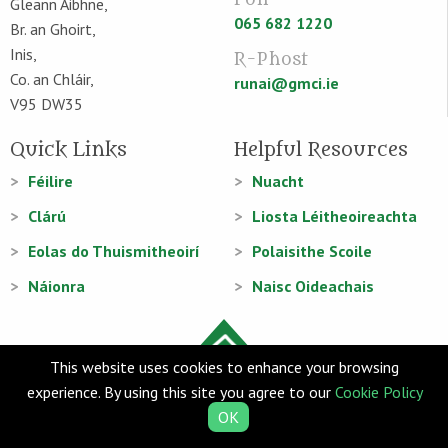
Fón
Gleann Aibhne,
065 682 1220
Br. an Ghoirt,
Inis,
R-Phost
Co. an Chláir,
runai@gmci.ie
V95 DW35
Quick Links
Helpful Resources
Féilire
Nuacht
Clárú
Liosta Léitheoireachta
Eolas do Thuismitheoirí
Polaisithe Scoile
Náionra
Naisc Oideachais
This website uses cookies to enhance your browsing
experience. By using this site you agree to our
Cookie Policy
© Gaelscoil Mhíchíl Cíosóg 2026
OK
Web Design
and
Web Development
by
acton|web